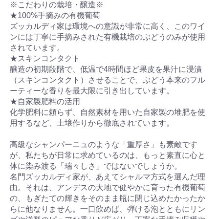
※こだわりの栽培・醸造※
★100%手摘みの有機葡萄
ズッカルディ家は環境への意識が非常に高く、このワイ
ンには丁寧に手摘みされた有機栽培のぶどうのみが使用
されています。
★スキンコンタクト
醸造の初期段階で、低温で4時間ほど果皮を果汁に浸漬
（スキンコンタクト）させることで、ぶどう本来のフル
ーティーな香りを最大限に引き出しています。
★自家製肥料の活用
化学肥料に頼らず、自然素材を用いた自家製の堆肥を使
用するなど、土壌作りから徹底されています。
高級なシャンパーニュのような「重厚さ」も素敵です
が、私たちが日常に求めているのは、もっと素直に心と
体に染み渡る「瑞々しさ」ではないでしょうか。
名門ズッカルディ家が、あえてシャルマ方式を選んだ理
由。それは、アンデスの大地で健やかに育った有機葡萄
の、もぎたての輝きをそのまま瓶に閉じ込めたかったか
らに他なりません。一口飲めば、弾ける泡とともにリン