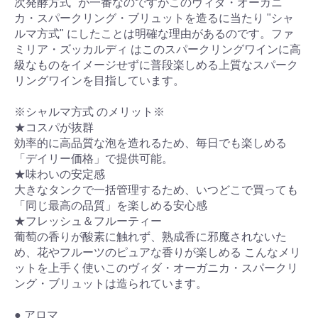
次発酵方式" が一番なのですがこのヴィダ・オーガニ
カ・スパークリング・ブリュットを造るに当たり "シャ
ルマ方式" にしたことは明確な理由があるのです。ファ
ミリア・ズッカルディ はこのスパークリングワインに高
級なものをイメージせずに普段楽しめる上質なスパーク
リングワインを目指しています。
※シャルマ方式 のメリット※
★コスパが抜群
効率的に高品質な泡を造れるため、毎日でも楽しめる
「デイリー価格」で提供可能。
★味わいの安定感
大きなタンクで一括管理するため、いつどこで買っても
「同じ最高の品質」を楽しめる安心感
★フレッシュ＆フルーティー
葡萄の香りが酸素に触れず、熟成香に邪魔されないた
め、花やフルーツのピュアな香りが楽しめる こんなメリ
ットを上手く使いこのヴィダ・オーガニカ・スパークリ
ング・ブリュットは造られています。
● アロマ