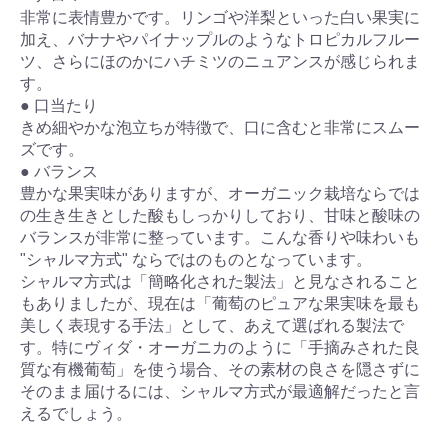
非常に表情豊かです。リンゴや洋梨といった白い果実に
加え、バナナやパイナップルのようなトロピカルフルー
ツ、さらにほのかにハチミツのニュアンスが感じられま
す。
● 口当たり
きめ細やかな泡立ちが特徴で、口に含むと非常にスムー
ズです。
● バランス
豊かな果実味がありますが、オーガニック栽培ならでは
の生き生きとした酸もしっかりしており、甘味と酸味の
お買い物を続ける
カートへ進む
バランスが非常に整っています。こんな香りや味わいも
"シャルマ方式" ならではのものとなっています。
シャルマ方式は「簡略化された製法」と見なされること
もありましたが、現在は「葡萄のピュアな果実味を最も
美しく表現する手法」として、あえて選ばれる製法で
す。特にヴィダ・オーガニカのように「手摘みされた良
質な有機葡萄」を使う場合、その素材の良さを隠さずに
そのまま届けるには、シャルマ方式が最適解だったと言
えるでしょう。